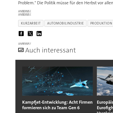
Problem." Die Politik müsse für den Herbst vor alle
ANZEIGE
ANZEIGE
KURZARBEIT
AUTOMOBILINDUSTRIE
PRODUKTION
ANZEIGE
A
uch interessant
Kampfjet-Entwicklung: Acht Firmen
Europäi
formieren sich zu Team Gen 6
Eurofigh