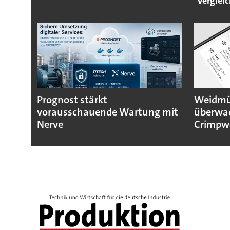
Vergleic
Prognost stärkt
Weidmül
vorausschauende Wartung mit
überwa
Nerve
Crimpw