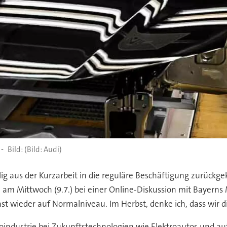
 -
(Bild: Audi)
hlig aus der Kurzarbeit in die reguläre Beschäftigung zurückge
m Mittwoch (9.7.) bei einer Online-Diskussion mit Bayerns 
ast wieder auf Normalniveau. Im Herbst, denke ich, dass wir d
toindustrie bei Zukunftstechnologien wie Elektroautos und 