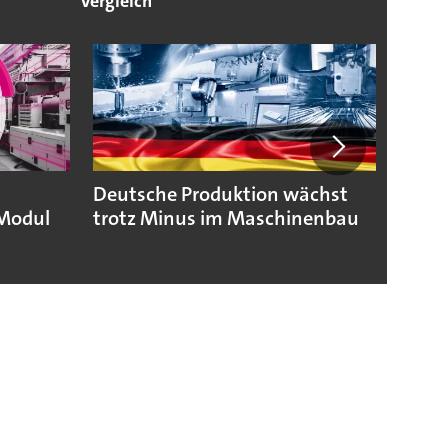
Vergleich
Deutsche Produktion wächst
KSB b
Modul
trotz Minus im Maschinenbau
geopo
Hera