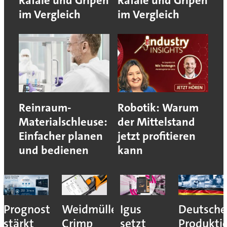
Rafale und Gripen
Rafale und Gripen
im Vergleich
im Vergleich
Reinraum-
Robotik: Warum
Materialschleuse:
der Mittelstand
Einfacher planen
jetzt profitieren
und bedienen
kann
Prognost
Weidmüller:
Igus
Deutsche
stärkt
Crimp
setzt
Produkti