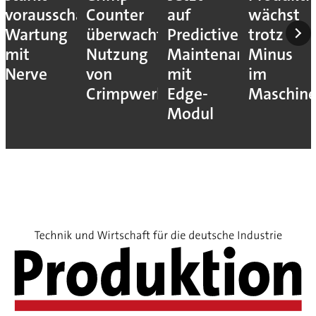
vorausschauende
Counter
auf
wächst
Wartung
überwacht
Predictive
trotz
mit
Nutzung
Maintenance
Minus
Nerve
von
mit
im
Crimpwerkzeugen
Edge-
Maschin
Modul