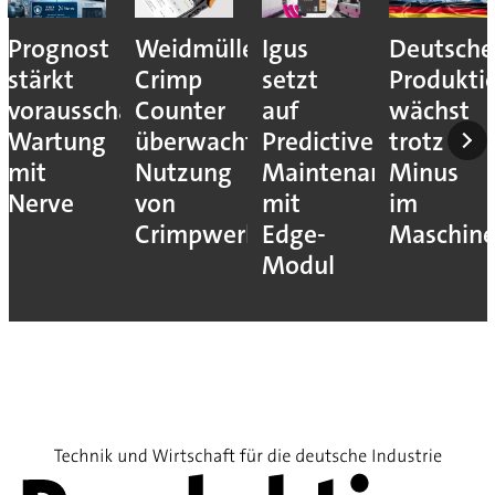
Prognost
Weidmüller:
Igus
Deutsche
stärkt
Crimp
setzt
Produkti
vorausschauende
Counter
auf
wächst
Wartung
überwacht
Predictive
trotz
mit
Nutzung
Maintenance
Minus
Nerve
von
mit
im
Crimpwerkzeugen
Edge-
Maschin
Modul