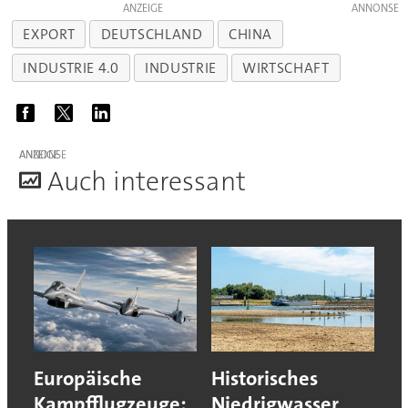
ANZEIGE
EXPORT
DEUTSCHLAND
CHINA
INDUSTRIE 4.0
INDUSTRIE
WIRTSCHAFT
ANZEIGE
A
uch interessant
Europäische
Historisches
Kampfflugzeuge:
Niedrigwasser