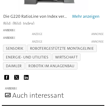
Die G220 RatioLine von Index verbindet Drehen und Fräsen in einem Maschinenkonzept. Sie ist über vier Meter lang, 2,30 Meter breit, gut zweieinhalb Meter hoch und ausgelegt für die Bearbeitung von anspruchsvollen Werkstücken, bis hin zur Fünfachsbearbeitung. -
(Bild: Index)
ANZEIGE
ANZEIGE
ANZEIGE
ANZEIGE
SENSORIK
ROBOTERGESTÜTZTE MONTAGELINIE
ENERGIE- UND UTILITIES
WIRTSCHAFT
DAIMLER
ROBOTIK IM ANLAGENBAU
ANZEIGE
A
uch interessant