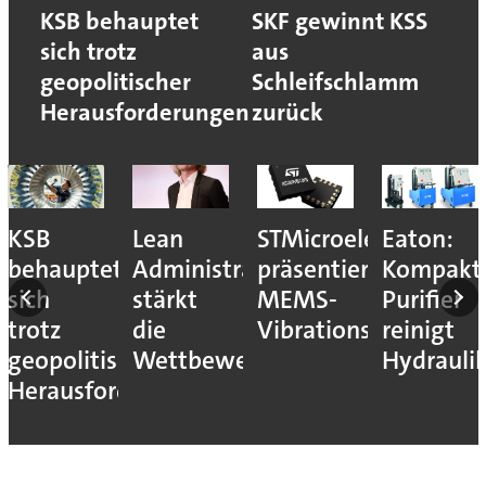
KSB behauptet
SKF gewinnt KSS
sich trotz
aus
geopolitischer
Schleifschlamm
Herausforderungen
zurück
KSB
Lean
STMicroelectronics
Eaton:
behauptet
Administration
präsentiert
Kompakt
sich
stärkt
MEMS-
Purifier
trotz
die
Vibrationssensor
reinigt
geopolitischer
Wettbewerbsfähigkeit
Hydrauli
Herausforderungen