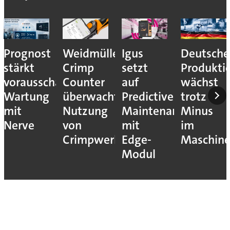
Prognost
Weidmüller:
Igus
Deutsche
stärkt
Crimp
setzt
Produkti
vorausschauende
Counter
auf
wächst
Wartung
überwacht
Predictive
trotz
mit
Nutzung
Maintenance
Minus
Nerve
von
mit
im
Crimpwerkzeugen
Edge-
Maschin
Modul