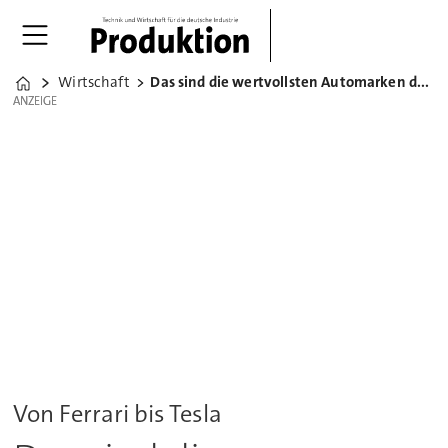
Wirtschaft
Das sind die wertvollsten Automarken der Welt
Home
ANZEIGE
ANZEIGE
Von Ferrari bis Tesla