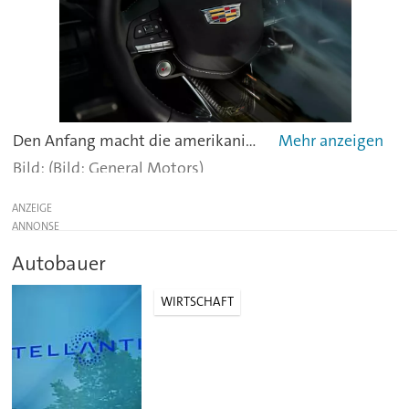
Den Anfang macht die amerikanische Automarke General Motors. Sie belegt mit einen Börsenwert von 38,9 Milliarden US-Dollar den achten Platz. Für das Ranking wurde die Marktkapitalisierung der börsennotierten Autohersteller analysiert. Die Zahlen sind von Juni 2020. -
(Bild: General Motors)
ANZEIGE
Autobauer
WIRTSCHAFT