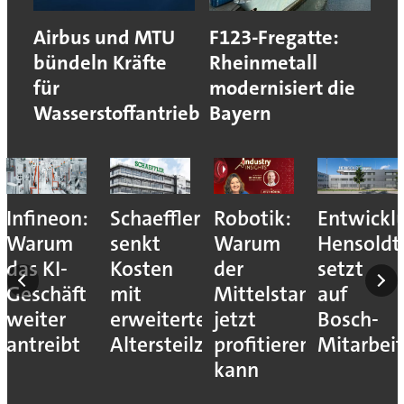
Airbus und MTU
F123-Fregatte:
bündeln Kräfte
Rheinmetall
für
modernisiert die
Wasserstoffantrieb
Bayern
Infineon:
Schaeffler
Robotik:
Entwickl
Warum
senkt
Warum
Hensoldt
das KI-
Kosten
der
setzt
Geschäft
mit
Mittelstand
auf
weiter
erweitertem
jetzt
Bosch-
antreibt
Altersteilzeitprogramm
profitieren
Mitarbeit
kann