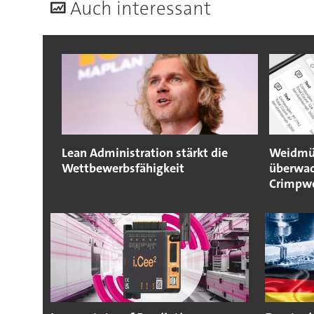
A
uch interessant
Lean Administration stärkt die
Weidmül
Wettbewerbsfähigkeit
überwac
Crimpw