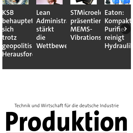
KSB
Lean
STMicroelectronics
Eaton:
behauptet
Administration
präsentiert
Kompakt
sich
stärkt
MEMS-
Purifier
trotz
die
Vibrationssensor
reinigt
geopolitischer
Wettbewerbsfähigkeit
Hydrauli
Herausforderungen