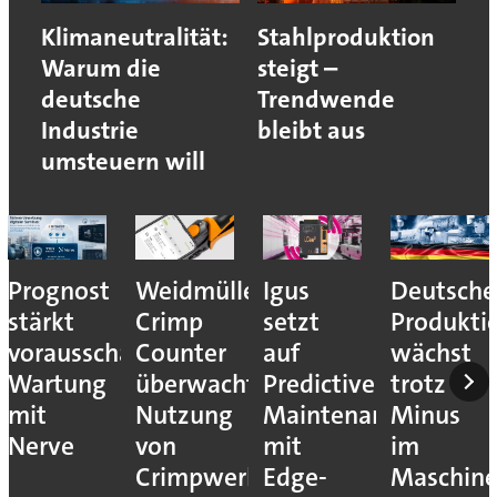
Klimaneutralität:
Stahlproduktion
Warum die
steigt –
deutsche
Trendwende
Industrie
bleibt aus
umsteuern will
Prognost
Weidmüller:
Igus
Deutsche
stärkt
Crimp
setzt
Produkti
vorausschauende
Counter
auf
wächst
Wartung
überwacht
Predictive
trotz
mit
Nutzung
Maintenance
Minus
Nerve
von
mit
im
Crimpwerkzeugen
Edge-
Maschin