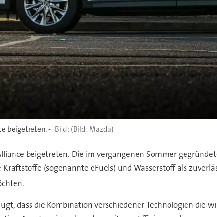
ce beigetreten. -
(Bild: Mazda)
 Alliance beigetreten. Die im vergangenen Sommer gegründete
e Kraftstoffe (sogenannte eFuels) und Wasserstoff als zuverl
öchten.
eugt, dass die Kombination verschiedener Technologien die w