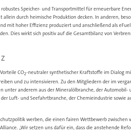
 als robustes Speicher- und Transportmittel für erneuerbare E
t allein durch heimische Produktion decken. In anderen, be
d mit hoher Effizienz produziert und anschließend als eFuel
den. Dies wirkt sich positiv auf die Gesamtbilanz von Verbre
nz
 Vorteile CO
-neutraler synthetischer Kraftstoffe im Dialog m
2
reiben und zu intensivieren. Zu den Mitgliedern der im ver
 unter anderem aus der Mineralölbranche, der Automobil- u
der Luft- und Seefahrtbranche, der Chemieindustrie sowie a
aschutzpolitik werben, die einen fairen Wettbewerb zwischen 
 Alliance. „Wir setzen uns dafür ein, dass die anstehende Re