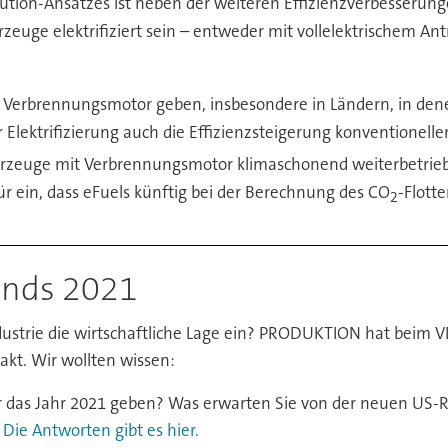
olution-Ansatzes ist neben der weiteren Effizienzverbesserun
euge elektrifiziert sein – entweder mit vollelektrischem Ant
t Verbrennungsmotor geben, insbesondere in Ländern, in denen
lektrifizierung auch die Effizienzsteigerung konventionelle
 Fahrzeuge mit Verbrennungsmotor klimaschonend weiterbetr
ür ein, dass eFuels künftig bei der Berechnung des CO
-Flott
2
rends 2021
Industrie die wirtschaftliche Lage ein? PRODUKTION hat beim
kt. Wir wollten wissen:
 das Jahr 2021 geben? Was erwarten Sie von der neuen US-R
?
Die Antworten gibt es hier.