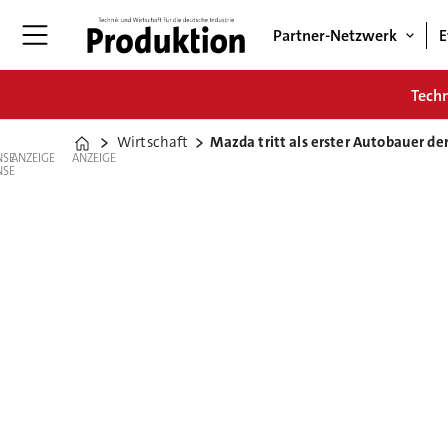
Partner-Netzwerk
E
Tech
Wirtschaft
Mazda tritt als erster Autobauer der
Home
ANZEIGE
ANZEIGE