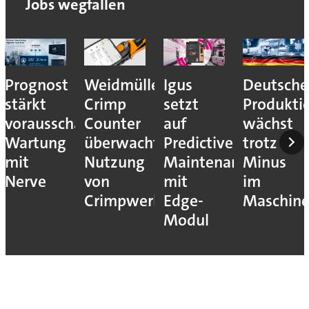
Jobs wegfallen
Prognost
Weidmüller:
Igus
Deutsche
stärkt
Crimp
setzt
Produkti
vorausschauende
Counter
auf
wächst
Wartung
überwacht
Predictive
trotz
mit
Nutzung
Maintenance
Minus
Nerve
von
mit
im
Crimpwerkzeugen
Edge-
Maschin
Modul