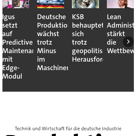
Igus
Deutsche
KSB
Lean
setzt
Produktion
behauptet
Administ
auf
wächst
sich
stärkt
Predictive
trotz
trotz
die
Maintenance
Minus
geopolitischer
Wettbewe
mit
im
Herausforderungen
Edge-
Maschinenbau
Modul