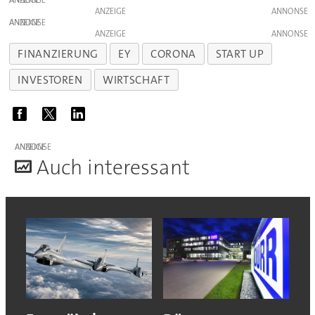
ANZEIGE
ANZEIGE
ANZEIGE
ANZEIGE
FINANZIERUNG
EY
CORONA
START UP
INVESTOREN
WIRTSCHAFT
ANZEIGE
A
uch interessant