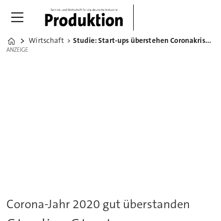
Wirtschaft
Studie: Start-ups überstehen Coronakrise bisher relativ gut
Home
ANZEIGE
ANZEIGE
Corona-Jahr 2020 gut überstanden