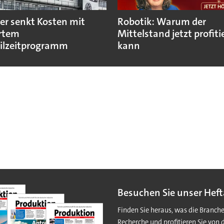
ler senkt Kosten mit
Robotik: Warum der
rtem
Mittelstand jetzt profiti
eilzeitprogramm
kann
Besuchen Sie unser Heft
Finden Sie heraus, was die Branch
Recherche und profitieren Sie von 