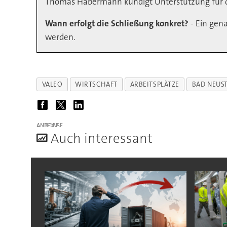
Thomas Habermann kündigt Unterstützung für di
Wann erfolgt die Schließung konkret?
- Ein gena
werden.
VALEO
WIRTSCHAFT
ARBEITSPLÄTZE
BAD NEUS
ANZEIGE
A
uch interessant