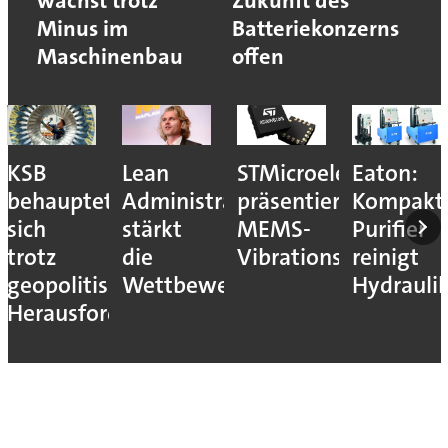
wächst trotz
Zukunft des
Minus im
Batteriekonzerns
Maschinenbau
offen
KSB
Lean
STMicroelectronics
Eaton:
behauptet
Administration
präsentiert
Kompakt
sich
stärkt
MEMS-
Purifier
trotz
die
Vibrationssensor
reinigt
geopolitischer
Wettbewerbsfähigkeit
Hydrauli
Herausforderungen