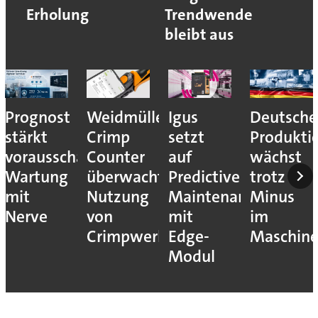
Erholung
Trendwende
bleibt aus
Prognost
Weidmüller:
Igus
Deutsche
stärkt
Crimp
setzt
Produkti
vorausschauende
Counter
auf
wächst
Wartung
überwacht
Predictive
trotz
mit
Nutzung
Maintenance
Minus
Nerve
von
mit
im
Crimpwerkzeugen
Edge-
Maschin
Modul