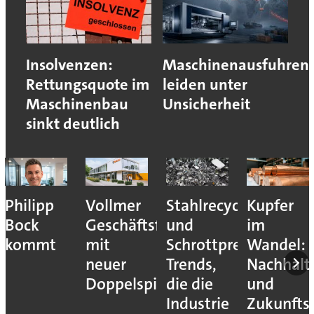
Insolvenzen:
Maschinenausfuhren
Rettungsquote im
leiden unter
Maschinenbau
Unsicherheit
sinkt deutlich
Philipp
Vollmer
Stahlrecycling
Kupfer
Bock
Geschäftsführung
und
im
kommt
mit
Schrottpreise:
Wandel:
neuer
Trends,
Nachhalti
Doppelspitze
die die
und
Industrie
Zukunfts