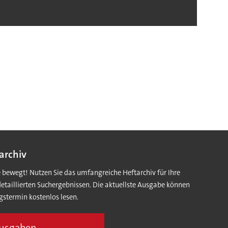
Hera
archiv
e bewegt! Nutzen Sie das umfangreiche Heftarchiv für Ihre
detaillierten Suchergebnissen. Die aktuellste Ausgabe können
gstermin kostenlos lesen.
Ausgaben