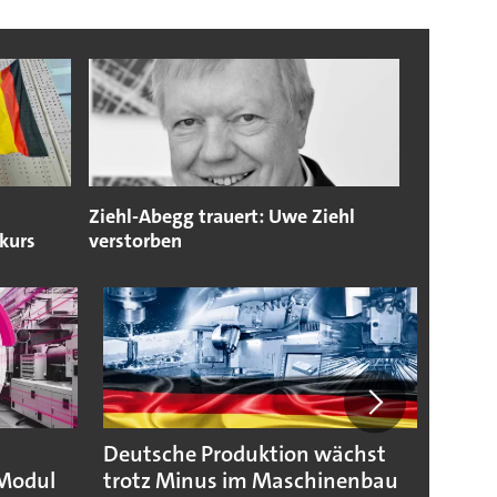
Ziehl-Abegg trauert: Uwe Ziehl
kurs
verstorben
Deutsche Produktion wächst
KSB b
Modul
trotz Minus im Maschinenbau
geopo