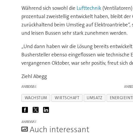
Während sich sowohl die
Lufttechnik
(Ventilatoren)
prozentual zweistellig entwickelt haben, bleibt de
zurückhaltend beim Umstieg auf Elektroantriebe“, s
und leisen Bussen sehr stark zunehmen werden.
„Und dann haben wir die Lösung bereits entwickelt
Bushersteller ebenso eingeflossen wie technische 
vergangenen Oktober, war sehr positiv, freut sich d
Ziehl Abegg
ANZEIGE
ANZE
WACHSTUM
WIRTSCHAFT
UMSATZ
ENERGIEIN
ANZEIGE
A
uch interessant