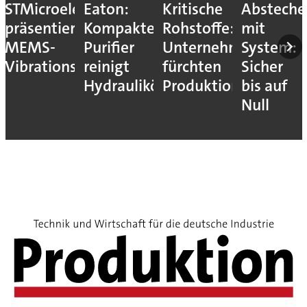
STMicroelectronics
Eaton:
Kritische
Absteche
präsentiert
Kompakter
Rohstoffe:
mit
MEMS-
Purifier
Unternehmen
System:
Vibrationssensor
reinigt
fürchten
Sicher
Hydrauliköle
Produktionsstopps
bis auf
Null