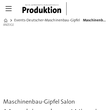
Events-Deutscher-Maschinenbau-Gipfel
Maschinenbau: Wie ein Datenökosystem funktionieren kann
Home
ANZEIGE
ANZEIGE
Maschinenbau-Gipfel Salon