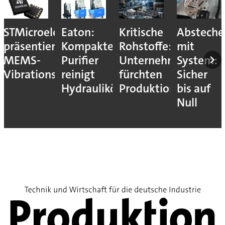
STMicroelectronics
Eaton:
Kritische
Absteche
präsentiert
Kompakter
Rohstoffe:
mit
MEMS-
Purifier
Unternehmen
System:
Vibrationssensor
reinigt
fürchten
Sicher
Hydrauliköle
Produktionsstopps
bis auf
Null