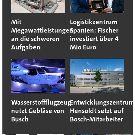
Mit
Logistikzentrum
Megawattleistungen
Spanien: Fischer
an die schweren
investiert über 4
Aufgaben
Mio Euro
Wasserstoffflugzeug
Entwicklungszentrum
nutzt Gebläse von
Hensoldt setzt auf
Busch
Bosch-Mitarbeiter