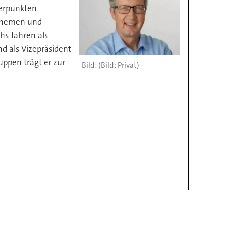
werpunkten
sthemen und
hs Jahren als
d als Vizepräsident
uppen trägt er zur
(Bild: Privat)