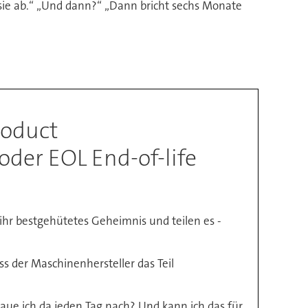
 sie ab.“ „Und dann?“ „Dann bricht sechs Monate
roduct
der EOL End-of-life
ihr bestgehütetes Geheimnis und teilen es -
ass der Maschinenhersteller das Teil
haue ich da jeden Tag nach? Und kann ich das für