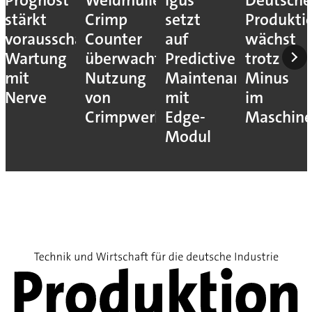
Prognost
Weidmüller:
Igus
Deutsche
stärkt
Crimp
setzt
Produkti
vorausschauende
Counter
auf
wächst
Wartung
überwacht
Predictive
trotz
mit
Nutzung
Maintenance
Minus
Nerve
von
mit
im
Crimpwerkzeugen
Edge-
Maschin
Modul