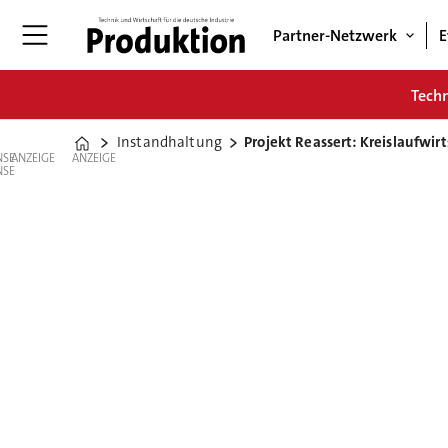
Partner-Netzwerk
E
Tech
Instandhaltung
Projekt Reassert: Kreislaufwir
Home
ANZEIGE
ANZEIGE