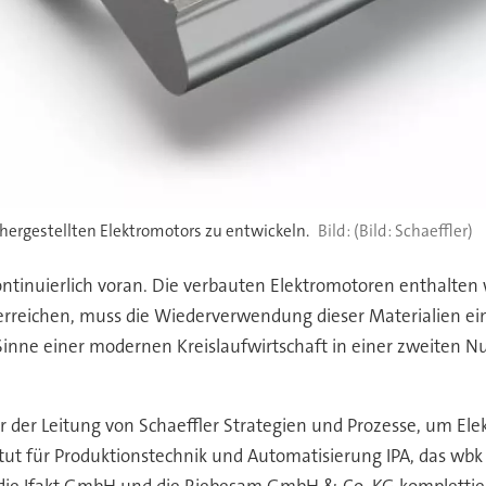
g hergestellten Elektromotors zu entwickeln.
(Bild: Schaeffler)
 kontinuierlich voran. Die verbauten Elektromotoren enthalten
 erreichen, muss die Wiederverwendung dieser Materialien ei
Sinne einer modernen Kreislaufwirtschaft in einer zweiten
r der Leitung von Schaeffler Strategien und Prozesse, um El
t für Produktionstechnik und Automatisierung IPA, das wbk I
bH, die Ifakt GmbH und die Riebesam GmbH & Co. KG komplett