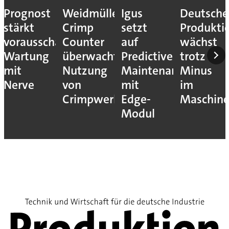
Prognost
Weidmüller:
Igus
Deutsche
stärkt
Crimp
setzt
Produkti
vorausschauende
Counter
auf
wächst
Wartung
überwacht
Predictive
trotz
mit
Nutzung
Maintenance
Minus
Nerve
von
mit
im
Crimpwerkzeugen
Edge-
Maschin
Modul