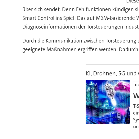
Diese
über sich sendet. Denn Fehlfunktionen kündigen si
Smart Control ins Spiel: Das auf M2M-basierende W
Diagnoseinformationen der Torsteuerungen industri
Durch die Kommunikation zwischen Torsteuerung u
geeignete Maßnahmen ergriffen werden. Dadurch fal
KI, Drohnen, 5G und 
DI
W
T-
ei
Sy
un