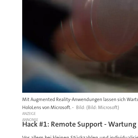
Mit Augmented Reality-Anwendungen lassen sich Wartungs
HoloLens von Microsoft. -
(Bild: Microsoft)
ANZEIGE
Hack #1: Remote Support - Wartung 
Vor allem bei kleinen Stückzahlen und individuali