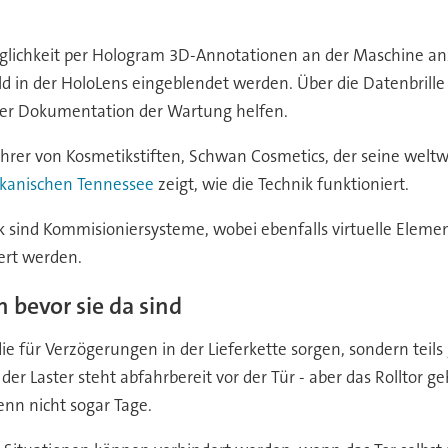
Möglichkeit per Hologram 3D-Annotationen an der Maschine a
tfeld in der HoloLens eingeblendet werden. Über die Datenbri
er Dokumentation der Wartung helfen.
führer von Kosmetikstiften, Schwan Cosmetics, der seine wel
ikanischen Tennessee
zeigt, wie die Technik funktioniert.
 sind Kommisioniersysteme, wobei ebenfalls virtuelle Eleme
ert werden.
 bevor sie da sind
die für Verzögerungen in der Lieferkette sorgen, sondern teils
er Laster steht abfahrbereit vor der Tür - aber das Rolltor geh
enn nicht sogar Tage.