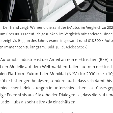
ch. Der Trend zeigt: Während die Zahl der E-Autos im Vergleich zu 20
 um über 80.000 deutlich gesunken. Im Vergleich mit anderen Ländern
 zeigt. Zu Beginn des Jahres waren insgesamt rund 618.500 E-Auto
len immer noch zu langsam.
(Bild: Adobe Stock)
Automobilindustrie ist der Anteil an rein elektrischen (BEV) 
der Modelle auf dem Weltmarkt entfallen auf rein elektrisc
alen Plattform Zukunft der Mobilität (NPM) für 2030 bis zu 10
ber bisherigen Analysen, sondern auch, dass sich damit bis 2
chiedlicher Ladeleistungen in unterschiedlichen Use-Cases g
ige Erkenntnis aus Stakeholder-Dialogen ist, dass die Nutzen
Lade-Hubs als sehr attraktiv einschätzen.