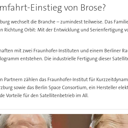
mfahrt-Einstieg von Brose?
burg wechselt die Branche – zumindest teilweise. Das Fami
in Richtung Orbit: Mit der Entwicklung und Serienfertigung vo
schaften mit zwei Fraunhofer-Instituten und einem Berline
ilogramm entstehen. Die industrielle Fertigung dieser Satelli
n Partnern zählen das Fraunhofer-Institut für Kurzzeitdynamik
rzburg sowie das Berlin Space Consortium, ein Hersteller elek
e Vorteile für den Satellitenbetrieb im All.