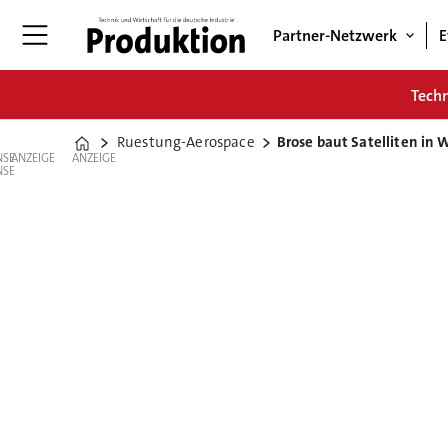
Partner-Netzwerk
E
Tech
Ruestung-Aerospace
Brose baut Satelliten in
Home
ANZEIGE
ANZEIGE