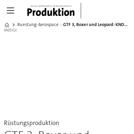
Ruestung-Aerospace
GTF 3, Boxer und Leopard: KNDS transformiert Ex-Bahnwerk Göritz
Home
ANZEIGE
ANZEIGE
Rüstungsproduktion