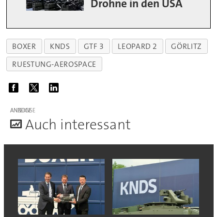
Drohne in den USA
BOXER
KNDS
GTF 3
LEOPARD 2
GÖRLITZ
RUESTUNG-AEROSPACE
ANZEIGE
A
uch interessant