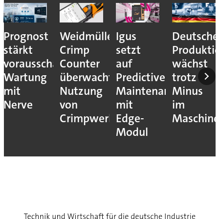
Prognost
Weidmüller:
Igus
Deutsche
stärkt
Crimp
setzt
Produkti
vorausschauende
Counter
auf
wächst
Wartung
überwacht
Predictive
trotz
mit
Nutzung
Maintenance
Minus
Nerve
von
mit
im
Crimpwerkzeugen
Edge-
Maschin
Modul