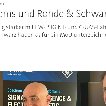
en
ms und Rohde & Schwar
g stärker mit EW-, SIGINT- und C-UAS-Fä
warz haben dafür ein MoU unterzeichne