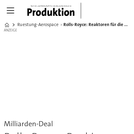
Ruestung-Aerospace
Rolls-Royce: Reaktoren für die Atom-U-Boote der Royal Navy
Home
ANZEIGE
ANZEIGE
Milliarden-Deal