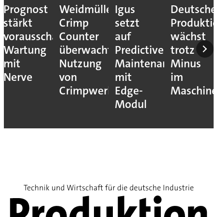
Prognost
Weidmüller:
Igus
Deutsche
stärkt
Crimp
setzt
Produkti
vorausschauende
Counter
auf
wächst
Wartung
überwacht
Predictive
trotz
mit
Nutzung
Maintenance
Minus
Nerve
von
mit
im
Crimpwerkzeugen
Edge-
Maschin
Modul