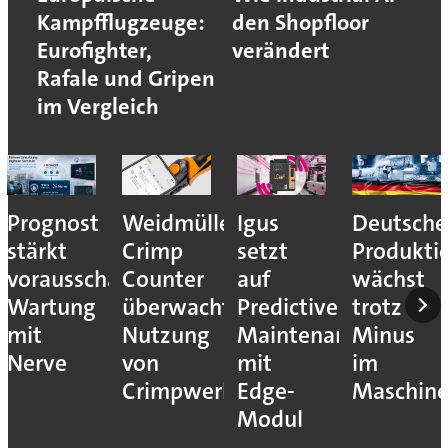
Kampfflugzeuge:
den Shopfloor
Eurofighter,
verändert
Rafale und Gripen
im Vergleich
Prognost
Weidmüller:
Igus
Deutsche
stärkt
Crimp
setzt
Produkti
vorausschauende
Counter
auf
wächst
Wartung
überwacht
Predictive
trotz
mit
Nutzung
Maintenance
Minus
Nerve
von
mit
im
Crimpwerkzeugen
Edge-
Maschin
Modul