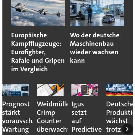
Europäische
Wo der deutsche
Kampfflugzeuge:
Maschinenbau
Eurofighter,
wieder wachsen
Rafale und Gripen
kann
im Vergleich
Prognost
Weidmüller:
Igus
Deutsche
stärkt
Crimp
setzt
Produkti
vorausschauende
Counter
auf
wächst
Wartung
überwacht
Predictive
trotz