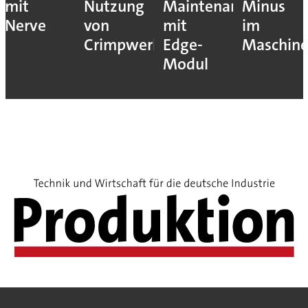
mit
Nutzung
Maintenance
Minus
Nerve
von
mit
im
Crimpwerkzeugen
Edge-
Maschin
Modul