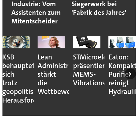
Industrie: Vom
Siegerwerk bei
Assistenten zum
'Fabrik des Jahres'
Mitentscheider
KSB
Lean
STMicroelectronics
Eaton:
behauptet
Administration
präsentiert
Kompakt
sich
stärkt
MEMS-
Purifier
trotz
die
Vibrationssensor
reinigt
geopolitischer
Wettbewerbsfähigkeit
Hydrauli
Herausforderungen