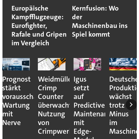
Europäische
Kernfusion: Wo
Kampfflugzeuge:
der
Eurofighter,
Maschinenbau ins
Rafale und Gripen
Spiel kommt
im Vergleich
Prognost
Weidmüller:
Igus
Deutsche
stärkt
Crimp
setzt
Produkti
vorausschauende
Counter
auf
wächst
Wartung
überwacht
Predictive
trotz
mit
Nutzung
Maintenance
Minus
Nerve
von
mit
im
Crimpwerkzeugen
Edge-
Maschin