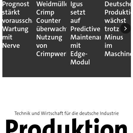
Prognost
Weidmüller:
Igus
Deutsche
stärkt
Crimp
setzt
Produkti
vorausschauende
Counter
auf
wächst
Wartung
überwacht
Predictive
trotz
mit
Nutzung
Maintenance
Minus
Nerve
von
mit
im
Crimpwerkzeugen
Edge-
Maschin
Modul