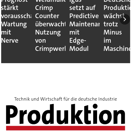
stärkt
Crimp
setzt auf
Produkti
vorausschauende
Counter
Predictive
wächst
Wartung
überwacht
Maintenance
trotz
mit
Nutzung
mit
Minus
Nerve
von
Edge-
im
Crimpwerkzeugen
Modul
Maschin