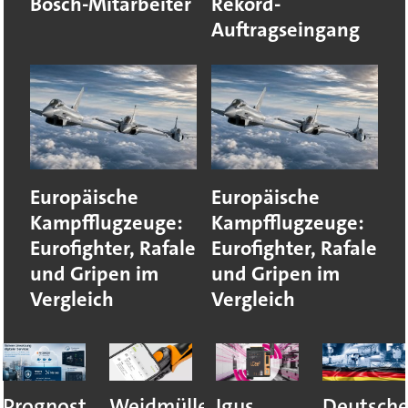
Bosch-Mitarbeiter
Rekord-
Auftragseingang
Europäische
Europäische
Kampfflugzeuge:
Kampfflugzeuge:
Eurofighter, Rafale
Eurofighter, Rafale
und Gripen im
und Gripen im
Vergleich
Vergleich
Prognost
Weidmüller:
Igus
Deutsch