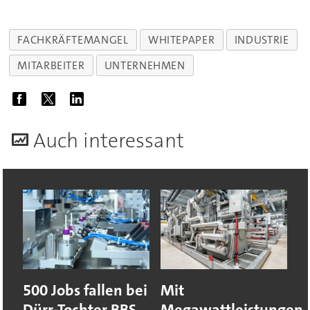
FACHKRÄFTEMANGEL
WHITEPAPER
INDUSTRIE
MITARBEITER
UNTERNEHMEN
A
uch interessant
500 Jobs fallen bei
Mit
Dürr-Tochter BBS
Megawattleistungen