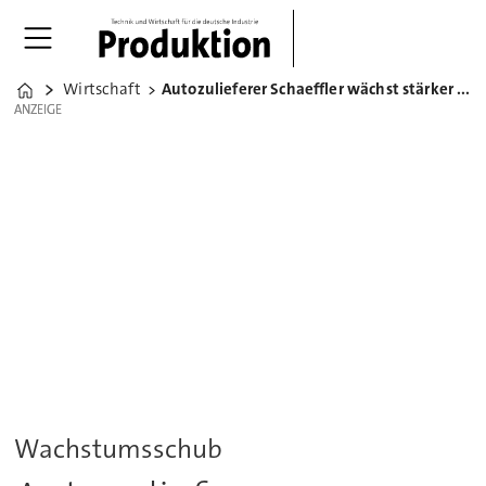
Wirtschaft
Autozulieferer Schaeffler wächst stärker als erwartet
Home
ANZEIGE
ANZEIGE
Wachstumsschub