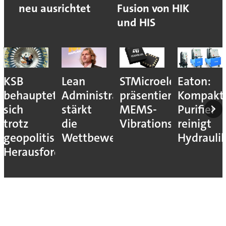
neu ausrichtet
Fusion von HIK
und HIS
KSB
Lean
STMicroelectronics
Eaton:
behauptet
Administration
präsentiert
Kompakt
sich
stärkt
MEMS-
Purifier
trotz
die
Vibrationssensor
reinigt
geopolitischer
Wettbewerbsfähigkeit
Hydrauli
Herausforderungen