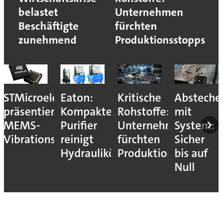
belastet
Unternehmen
Beschäftigte
fürchten
zunehmend
Produktionsstopps
Kritische
Abstechen
Siemens
Dürr-
r
Rohstoffe:
mit
wächst
Halbjahr
Unternehmen
System:
weiter
Wo der
fürchten
Sicher
dank
Konzern
le
Produktionsstopps
bis auf
Rekord-
nachsteu
Null
Auftragseingang