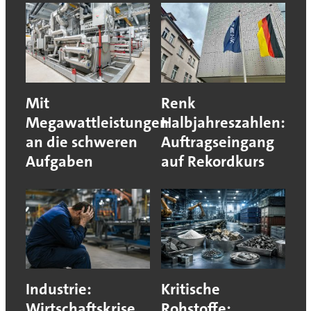
Mit
Renk
Megawattleistungen
Halbjahreszahlen:
an die schweren
Auftragseingang
Aufgaben
auf Rekordkurs
Industrie:
Kritische
Wirtschaftskrise
Rohstoffe: