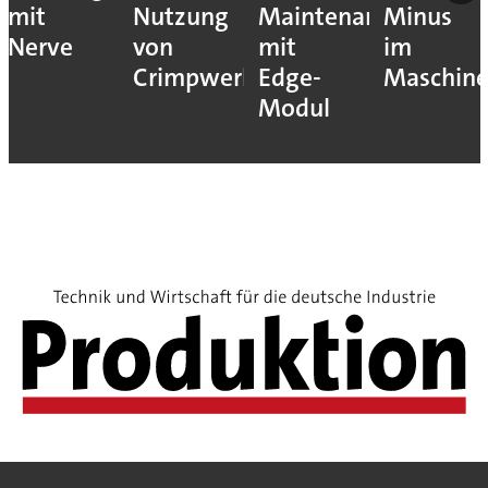
mit
Nutzung
Maintenance
Minus
Nerve
von
mit
im
Crimpwerkzeugen
Edge-
Maschin
Modul