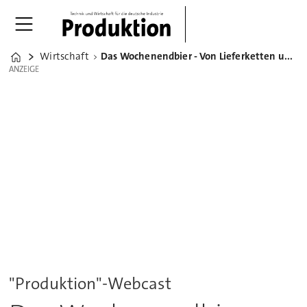
Wirtschaft
Das Wochenendbier - Von Lieferketten und resilienten Experten
Home
ANZEIGE
ANZEIGE
"Produktion"-Webcast