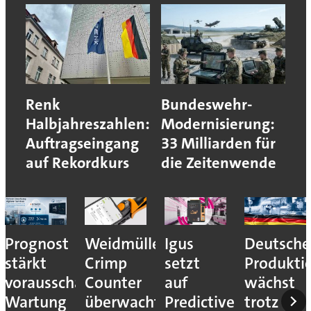
Renk
Bundeswehr-
Halbjahreszahlen:
Modernisierung:
Auftragseingang
33 Milliarden für
auf Rekordkurs
die Zeitenwende
Prognost
Weidmüller:
Igus
Deutsche
stärkt
Crimp
setzt
Produkti
vorausschauende
Counter
auf
wächst
Wartung
überwacht
Predictive
trotz