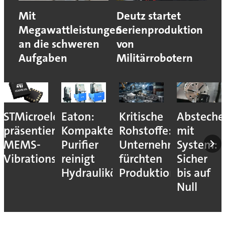
Mit
Deutz startet
Megawattleistungen
Serienproduktion
an die schweren
von
Aufgaben
Militärrobotern
STMicroelectronics
Eaton:
Kritische
Absteche
präsentiert
Kompakter
Rohstoffe:
mit
MEMS-
Purifier
Unternehmen
System:
Vibrationssensor
reinigt
fürchten
Sicher
Hydrauliköle
Produktionsstopps
bis auf
Null