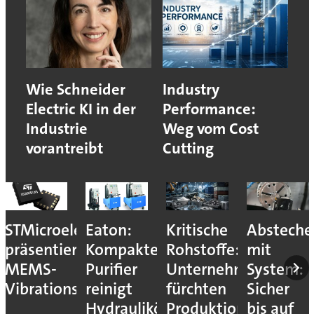
Wie Schneider
Industry
Electric KI in der
Performance:
Industrie
Weg vom Cost
vorantreibt
Cutting
STMicroelectronics
Eaton:
Kritische
Absteche
präsentiert
Kompakter
Rohstoffe:
mit
MEMS-
Purifier
Unternehmen
System:
Vibrationssensor
reinigt
fürchten
Sicher
Hydrauliköle
Produktionsstopps
bis auf