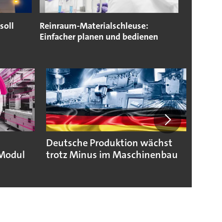
soll
Reinraum-Materialschleuse:
Einfacher planen und bedienen
Deutsche Produktion wächst
KSB b
Modul
trotz Minus im Maschinenbau
geopo
Hera