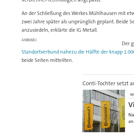
An der Schließung des Werkes Mühlhausen mit etwa
zwei Jahre später als ursprünglich geplant. Beid
anzusiedeln, erklärte die IG Metall.
ANZEIGE
Der g
Standortverbund nahezu die Hälfte der knapp 1.000
beide Seiten mitteilten.
Conti-Tochter setzt a
WI
V
Na
an