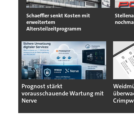
Schaeffler senkt Kosten mit
Stellen
erweitertem
nochmal
Altersteilzeitprogramm
Prognost stärkt
Weidmül
vorausschauende Wartung mit
überwa
Nerve
Crimpw