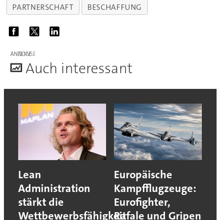
PARTNERSCHAFT
BESCHAFFUNG
ANZEIGE
A
uch interessant
Lean
Europäische
Administration
Kampfflugzeuge:
stärkt die
Eurofighter,
Wettbewerbsfähigkeit
Rafale und Gripen