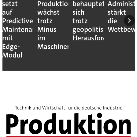
setzt
Produktion
behauptet
Administ
auf
wächst
sich
stärkt
Predictive
trotz
trotz
die
Maintenance
Minus
geopolitischer
Wettbewe
mit
im
Herausforderungen
Edge-
Maschinenbau
Modul