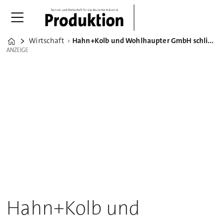
Wirtschaft
Hahn+Kolb und Wohlhaupter GmbH schließen strategische Partnerschaft
Home
ANZEIGE
ANZEIGE
Hahn+Kolb und