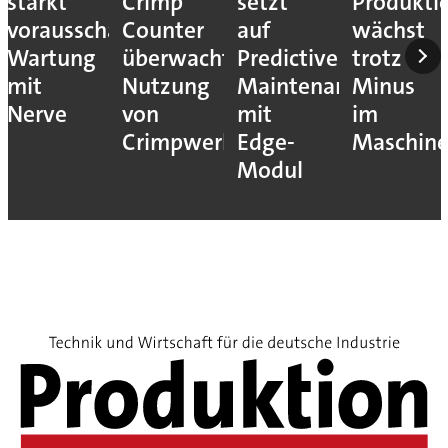
stärkt
Crimp
setzt
Produkti
vorausschauende
Counter
auf
wächst
Wartung
überwacht
Predictive
trotz
mit
Nutzung
Maintenance
Minus
Nerve
von
mit
im
Crimpwerkzeugen
Edge-
Maschin
Modul