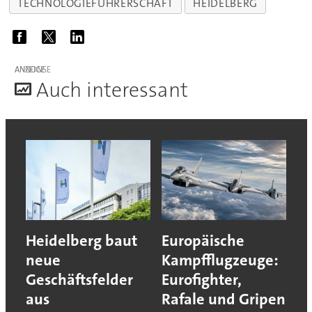
TECHNOLOGIEFÜHRERSCHAFT
HEIDELBERG
ANZEIGE
A
uch interessant
Heidelberg baut
Europäische
neue
Kampfflugzeuge:
Geschäftsfelder
Eurofighter,
aus
Rafale und Gripen