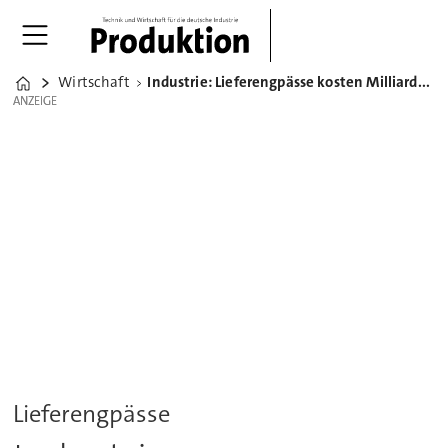
Wirtschaft
Industrie: Lieferengpässe kosten Milliarden an Wertschöpfung
Home
ANZEIGE
ANZEIGE
Lieferengpässe