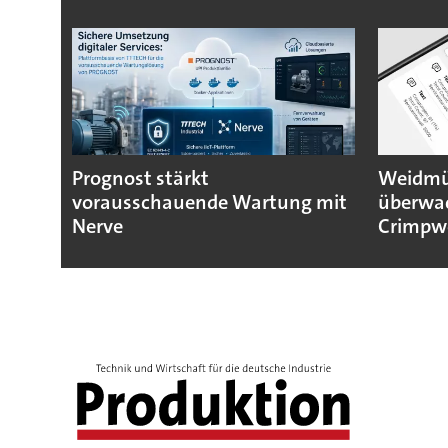
Prognost stärkt
Weidmül
vorausschauende Wartung mit
überwa
Nerve
Crimpw