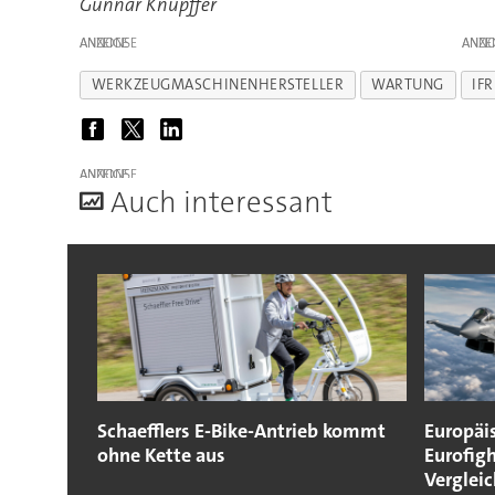
Gunnar Knüpffer
ANZEIGE
ANZE
WERKZEUGMASCHINENHERSTELLER
WARTUNG
IFR
ANZEIGE
A
uch interessant
Schaefflers E-Bike-Antrieb kommt
Europäi
ohne Kette aus
Eurofigh
Vergleic