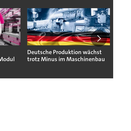
Deutsche Produktion wächst
KSB b
Modul
trotz Minus im Maschinenbau
geopo
Hera