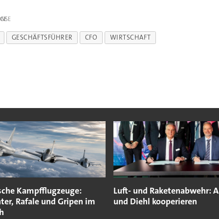
IGE
GESCHÄFTSFÜHRER
CFO
WIRTSCHAFT
sche Kampfflugzeuge:
Luft- und Raketenabwehr: A
ter, Rafale und Gripen im
und Diehl kooperieren
h