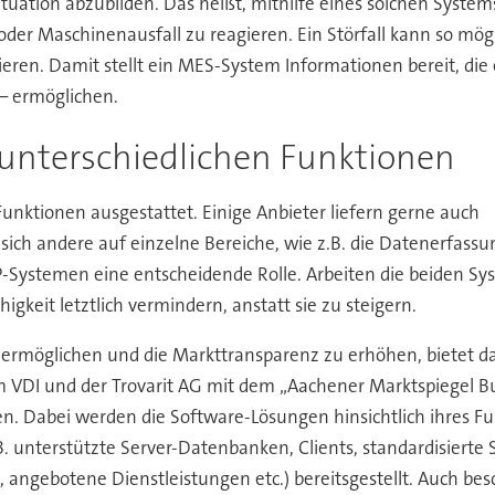
ituation abzubilden. Das heißt, mithilfe eines solchen Systems
er Maschinenausfall zu reagieren. Ein Störfall kann so mög
eren. Damit stellt ein MES-System Informationen bereit, di
 – ermöglichen.
unterschiedlichen Funktionen
unktionen ausgestattet. Einige Anbieter liefern gerne auch
ich andere auf einzelne Bereiche, wie z.B. die Datenerfass
RP-Systemen eine entscheidende Rolle. Arbeiten die beiden 
igkeit letztlich vermindern, anstatt sie zu steigern.
rmöglichen und die Markttransparenz zu erhöhen, bietet das
 VDI und der Trovarit AG mit dem „Aachener Marktspiegel B
n. Dabei werden die Software-Lösungen hinsichtlich ihres F
 unterstützte Server-Datenbanken, Clients, standardisierte Sc
 angebotene Dienstleistungen etc.) bereitsgestellt. Auch besc