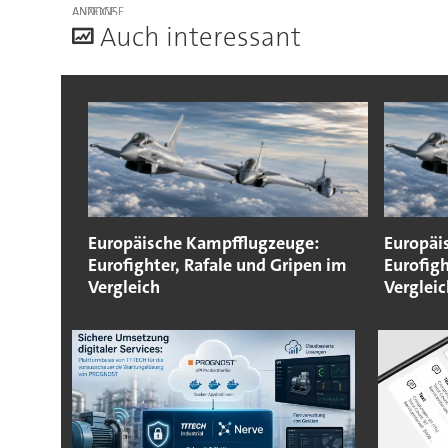
ANZEIGE
A
uch interessant
Europäische Kampfflugzeuge:
Europäi
Eurofighter, Rafale und Gripen im
Eurofigh
Vergleich
Vergleic