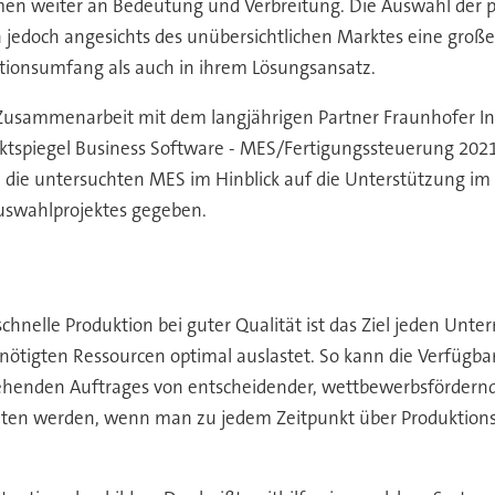
n weiter an Bedeutung und Verbreitung. Die Auswahl der pa
 jedoch angesichts des unübersichtlichen Marktes eine gro
tionsumfang als auch in ihrem Lösungsansatz.
Zusammenarbeit mit dem langjährigen Partner Fraunhofer In
tspiegel Business Software - MES/Fertigungssteuerung 2021
die untersuchten MES im Hinblick auf die Unterstützung i
uswahlprojektes gegeben.
schnelle Produktion bei guter Qualität ist das Ziel jeden Unt
ötigten Ressourcen optimal auslastet. So kann die Verfügbar
ehenden Auftrages von entscheidender, wettbewerbsfördernd
ten werden, wenn man zu jedem Zeitpunkt über Produktionsfo