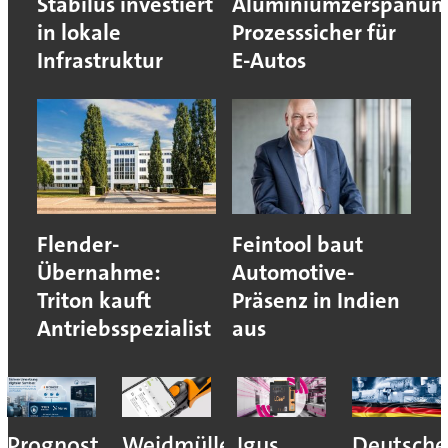
Stabilus investiert
Aluminiumzerspanun
in lokale
Prozesssicher für
Infrastruktur
E-Autos
Flender-
Feintool baut
Übernahme:
Automotive-
Triton kauft
Präsenz in Indien
Antriebsspezialist
aus
Prognost
Weidmüller:
Igus
Deutsche