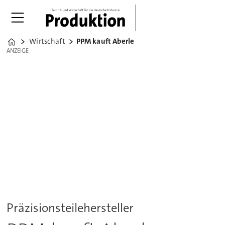
Wirtschaft
PPM kauft Aberle
Home
ANZEIGE
ANZEIGE
Präzisionsteilehersteller