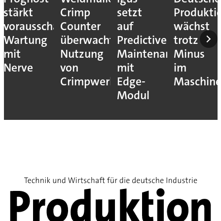
stärkt
Crimp
setzt
Produkti
vorausschauende
Counter
auf
wächst
Wartung
überwacht
Predictive
trotz
mit
Nutzung
Maintenance
Minus
Nerve
von
mit
im
Crimpwerkzeugen
Edge-
Maschin
Modul