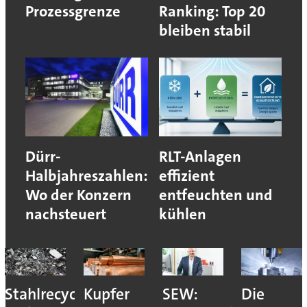
Prozessgrenze
Ranking: Top 20
bleiben stabil
Dürr-
RLT-Anlagen
Halbjahreszahlen:
effizient
Wo der Konzern
entfeuchten und
nachsteuert
kühlen
Stahlrecycling
Kupfer
SEW:
Die