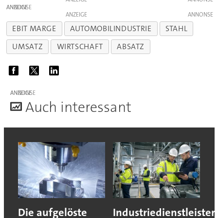
ANZEIGE
ANZEIGE
EBIT MARGE
AUTOMOBILINDUSTRIE
STAHL
UMSATZ
WIRTSCHAFT
ABSATZ
ANZEIGE
A
uch interessant
Die aufgelöste
Industriedienstleister