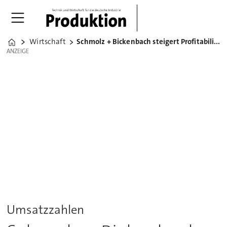
Wirtschaft
Schmolz + Bickenbach steigert Profitabilität
Home
ANZEIGE
ANZEIGE
Umsatzzahlen