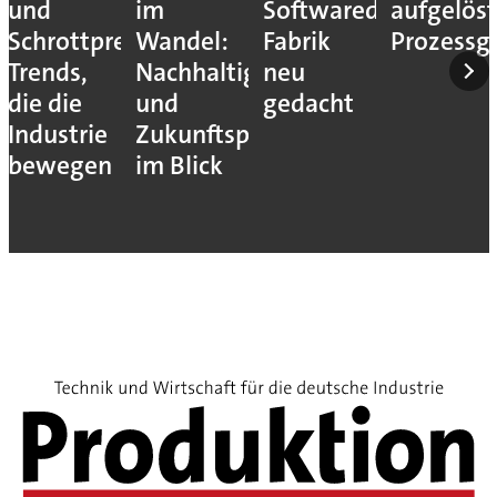
und
im
Softwaredefinierte
aufgelös
Schrottpreise:
Wandel:
Fabrik
Prozessg
Trends,
Nachhaltigkeit
neu
die die
und
gedacht
Industrie
Zukunftsperspektiven
bewegen
im Blick